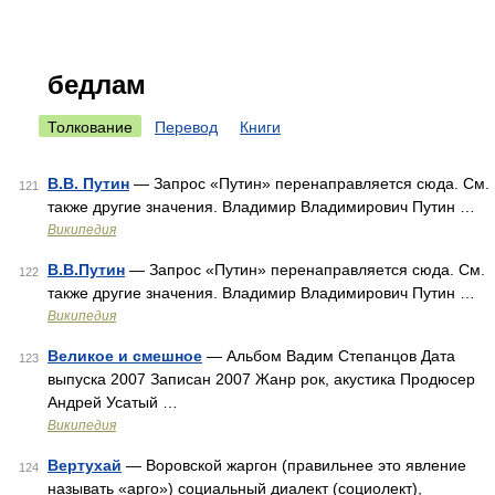
бедлам
Толкование
Перевод
Книги
В.В. Путин
— Запрос «Путин» перенаправляется сюда. Cм.
121
также другие значения. Владимир Владимирович Путин …
Википедия
В.В.Путин
— Запрос «Путин» перенаправляется сюда. Cм.
122
также другие значения. Владимир Владимирович Путин …
Википедия
Великое и смешное
— Альбом Вадим Степанцов Дата
123
выпуска 2007 Записан 2007 Жанр рок, акустика Продюсер
Андрей Усатый …
Википедия
Вертухай
— Воровской жаргон (правильнее это явление
124
называть «арго») социальный диалект (социолект),