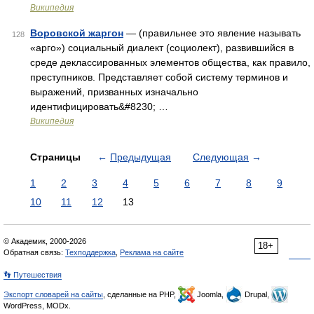
Википедия
Воровской жаргон
— (правильнее это явление называть
128
«арго») социальный диалект (социолект), развившийся в
среде деклассированных элементов общества, как правило,
преступников. Представляет собой систему терминов и
выражений, призванных изначально
идентифицировать&#8230; …
Википедия
Страницы
←
Предыдущая
Следующая
→
1
2
3
4
5
6
7
8
9
10
11
12
13
© Академик, 2000-2026
18+
Обратная связь:
Техподдержка
,
Реклама на сайте
👣 Путешествия
Экспорт словарей на сайты
, сделанные на PHP,
Joomla,
Drupal,
WordPress, MODx.